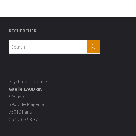
RECHERCHER
Psycho-praticienne
Gaelle LAUDRIN
Sésame
39bd de Magenta
75010 Paris
06 12 66 93 37