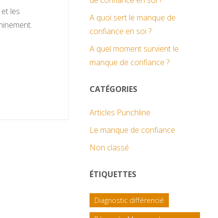
de confiance en soi ?
et les
A quoi sert le manque de
eminement.
confiance en soi ?
A quel moment survient le
manque de confiance ?
CATÉGORIES
Articles Punchline
Le manque de confiance
Non classé
ÉTIQUETTES
Diagnostic différencié