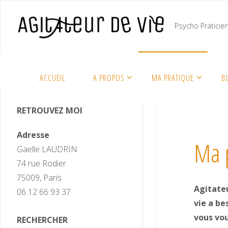
Psycho Praticie
Ma 
ACCUEIL
A PROPOS
MA PRATIQUE
B
RETROUVEZ MOI
Adresse
Ma 
Gaelle LAUDRIN
74 rue Rodier
75009, Paris
Agitateu
06 12 66 93 37
vie a be
vous vou
RECHERCHER