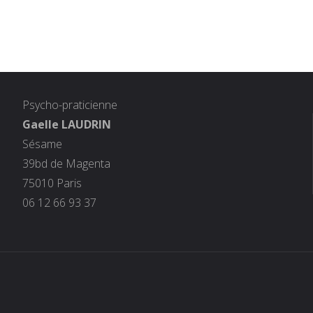
Psycho-praticienne
Gaelle LAUDRIN
Sésame
39bd de Magenta
75010 Paris
06 12 66 93 37