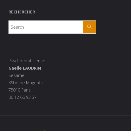
RECHERCHER
Psycho-praticienne
Gaelle LAUDRIN
Sésame
39bd de Magenta
75010 Paris
06 12 66 93 37