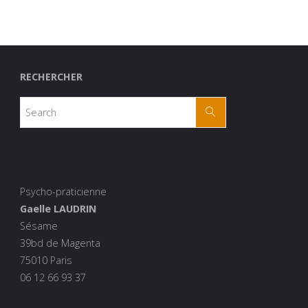
RECHERCHER
Psycho-praticienne
Gaelle LAUDRIN
Sésame
39bd de Magenta
75010 Paris
06 12 66 93 37