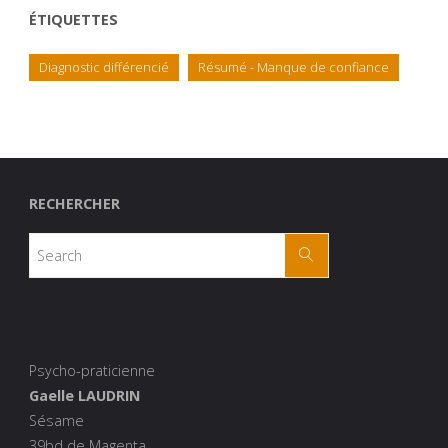
ÉTIQUETTES
Diagnostic différencié
Résumé - Manque de confiance
RECHERCHER
Psycho-praticienne
Gaelle LAUDRIN
Sésame
39bd de Magenta